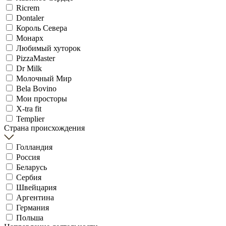
Ricrem
Dontaler
Король Севера
Монарх
Любимый хуторок
PizzaMaster
Dr Milk
Молочный Мир
Bela Bovino
Мои просторы
X-tra fit
Templier
Страна происхождения
Голландия
Россия
Беларусь
Сербия
Швейцария
Аргентина
Германия
Польша