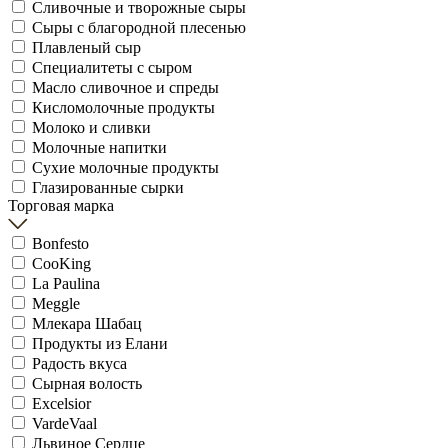
Сливочные и творожные сыры
Сыры с благородной плесенью
Плавленый сыр
Специалитеты с сыром
Масло сливочное и спреды
Кисломолочные продукты
Молоко и сливки
Молочные напитки
Сухие молочные продукты
Глазированные сырки
Торговая марка
Bonfesto
CooKing
La Paulina
Meggle
Млекара Шабац
Продукты из Елани
Радость вкуса
Сырная волость
Excelsior
VardeVaal
Львиное Сердце