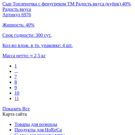
Сыр Топленочка с фенугреком TM Радость вкуса (кубик) 40%
Радость вкуса
Артикул 6976
Жирность: 40%
Срок годности: 300 сут.
Кол-во влож. в тр. упаковке: 4 шт.
Масса нетто: ≈ 2,5 кг
1
...
7
8
9
10
11
Показать Все
Карта сайта
Товары для розницы
Продукты для HoReCa