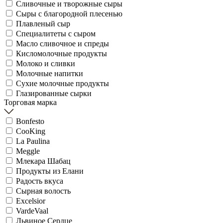
Сливочные и творожные сыры
Сыры с благородной плесенью
Плавленый сыр
Специалитеты с сыром
Масло сливочное и спреды
Кисломолочные продукты
Молоко и сливки
Молочные напитки
Сухие молочные продукты
Глазированные сырки
Торговая марка
Bonfesto
CooKing
La Paulina
Meggle
Млекара Шабац
Продукты из Елани
Радость вкуса
Сырная волость
Excelsior
VardeVaal
Львиное Сердце