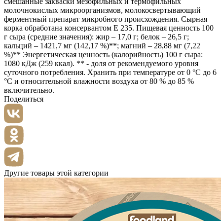
смешанные закваски мезофильных и термофильных
молочнокислых микроорганизмов, молокосвертывающий
ферментный препарат микробного происхождения. Сырная
корка обработана консервантом Е 235. Пищевая ценность 100
г сыра (средние значения): жир – 17,0 г; белок – 26,5 г;
кальций – 1421,7 мг (142,17 %)**; магний – 28,88 мг (7,22
%)** Энергетическая ценность (калорийность) 100 г сыра:
1080 кДж (259 ккал). ** - доля от рекомендуемого уровня
суточного потребления. Хранить при температуре от 0 °С до 6
°С и относительной влажности воздуха от 80 % до 85 %
включительно.
Поделиться
Другие товары этой категории