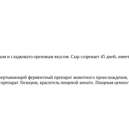
ком и сладковато-ореховым вкусом. Сыр созревает 45 дней, имее
освертывающий ферментный препарат животного происхождения,
парат Лизоцим, краситель пищевой аннато. Пищевая ценность н