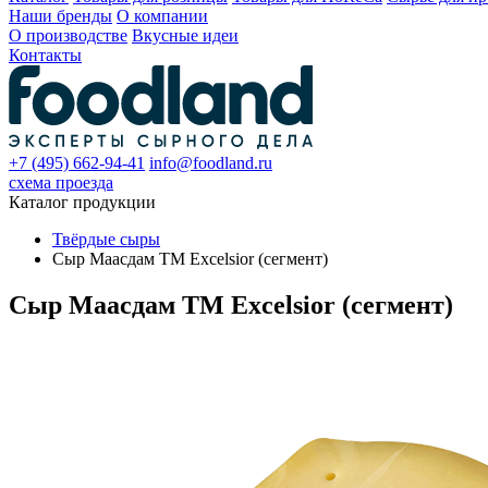
Наши бренды
О компании
О производстве
Вкусные идеи
Контакты
+7 (495) 662-94-41
info@foodland.ru
схема проезда
Каталог продукции
Твёрдые сыры
Сыр Маасдам ТМ Excelsior (сегмент)
Сыр Маасдам ТМ Excelsior (сегмент)