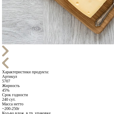
Характеристики продукта:
Артикул
5707
Жирность
45%
Срок годности
240 сут.
Масса нетто
~200-250г
Кол-во влож. в тр. упаковке