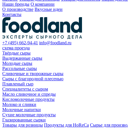
Наши бренды
О компании
О производстве
Вкусные идеи
Контакты
+7 (495) 662-94-41
info@foodland.ru
схема проезда
Твёрдые сыры
Выдержанные сыры
Молодые сыры
Рассольные сыры
Сливочные и творожные сыры
Сыры с благородной плесенью
Плавленый сыр
Специалитеты с сыром
Масло сливочное и спреды
Кисломолочные продукты
Молоко и сливки
Молочные напитки
Сухие молочные продукты
Глазированные сырки
Товары для розницы
Продукты для HoReCa
Сырье для произво