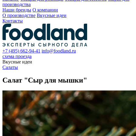
производства
Наши бренды
О компании
О производстве
Вкусные идеи
Контакты
+7 (495) 662-94-41
info@foodland.ru
схема проезда
Вкусные идеи
Салаты
Салат "Сыр для мышки"