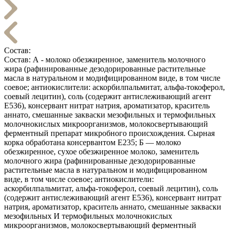
Состав:
Состав: А - молоко обезжиренное, заменитель молочного
жира (рафинированные дезодорированные растительные
масла в натуральном и модифицированном виде, в том числе
соевое; антиокислители: аскорбилпальмитат, альфа-токоферол,
соевый лецитин), соль (содержит антислеживающий агент
Е536), консервант нитрат натрия, ароматизатор, краситель
аннато, смешанные закваски мезофильных и термофильных
молочнокислых микроорганизмов, молокосвертывающий
ферментный препарат микробного происхождения. Сырная
корка обработана консервантом Е235; Б — молоко
обезжиренное, сухое обезжиренное молоко, заменитель
молочного жира (рафинированные дезодорированные
растительные масла в натуральном и модифицированном
виде, в том числе соевое; антиокислители:
аскорбилпальмитат, альфа-токоферол, соевый лецитин), соль
(содержит антислеживающий агент Е536), консервант нитрат
натрия, ароматизатор, краситель аннато, смешанные закваски
мезофильных И термофильных молочнокислых
микроорганизмов, молокосвертывающий ферментный