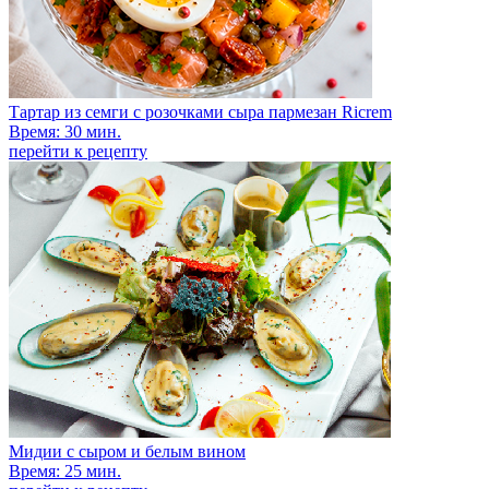
Тартар из семги с розочками сыра пармезан Ricrem
Время: 30 мин.
перейти к рецепту
Мидии с сыром и белым вином
Время: 25 мин.