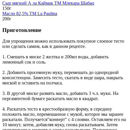
Сыр мягкий А ла Каймак TM Млекара Шабац
150г
Масло 82,5% TM La Paulina
200г
Приготовление
Для упрощения можно использовать покупное слоеное тесто
или сделать самим, как в данном рецепте.
1. Смешать в миске 2 желтка и 200мл воды, добавить
лимонный сок и соль.
2. Добавить просеянную муку, перемешать до однородной
консистенции. Замесить тесто, скатать в виде шара, накрыть
миской и оставить на полчаса.
3. В другой миске размять масло, добавить 3 ч.л. муки. На
пергаментной бумаге раскатать масло в квадрат.
4. Раскатать тесто в крестообразную форму, в середину
положить масло, перемешанное с мукой, которое мы заранее
раскатали. Получается"конверт" с 4 слоями. Оставляем его на
10 минут, затем, добавляя муку, снова раскатываем. Затем
сворачиваем в конверт и снова раскатываем. Полученное