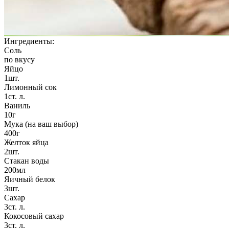
Ингредиенты:
Соль
по вкусу
Яйцо
1шт.
Лимонный сок
1ст. л.
Ваниль
10г
Мука (на ваш выбор)
400г
Желток яйца
2шт.
Стакан воды
200мл
Яичный белок
3шт.
Сахар
3ст. л.
Кокосовый сахар
3ст. л.