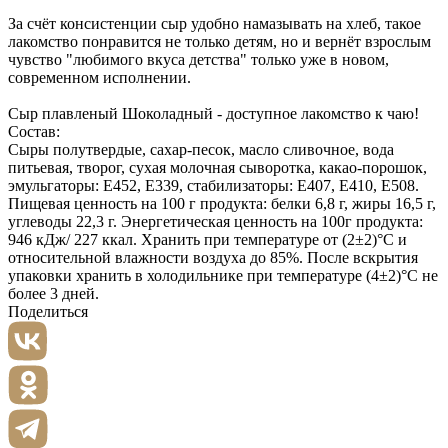
За счёт консистенции сыр удобно намазывать на хлеб, такое
лакомство понравится не только детям, но и вернёт взрослым
чувство "любимого вкуса детства" только уже в новом,
современном исполнении.
Сыр плавленый Шоколадный - доступное лакомство к чаю!
Состав:
Сыры полутвердые, сахар-песок, масло сливочное, вода
питьевая, творог, сухая молочная сыворотка, какао-порошок,
эмульгаторы: E452, E339, стабилизаторы: E407, E410, E508.
Пищевая ценность на 100 г продукта: белки 6,8 г, жиры 16,5 г,
углеводы 22,3 г. Энергетическая ценность на 100г продукта:
946 кДж/ 227 ккал. Хранить при температуре от (2±2)°С и
относительной влажности воздуха до 85%. После вскрытия
упаковки хранить в холодильнике при температуре (4±2)°С не
более 3 дней.
Поделиться