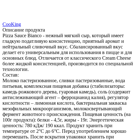
CooKing
Описание продукта
Pizza Sauce Bianco - нежный мягкий сыр, который имеет
гладкую податливую консистенцию, приятный аромат и
нейтральный сливочный вкус. Сбалансированный вкус
делает его универсальным для использования в пицце и для
основных блюд. Отличается от классического Cream Cheese
более жидкой консистенцией, производится по специальной
технологии.
Состав:
Молоко пастеризованное, сливки пастеризованные, вода
питьевая, комплексная пищевая добавка (стабилизаторы:
камедь рожкового дерева, гуаровая камедь), соль (содержит
антислеживающий агент – ферроцианид калия), регулятор
кислотности – лимонная кислота, бактериальная закваска
мезофильных микроорганизмов, молокосвертывающий
фермент животного происхождения. Пищевая ценность (на
100г продукта): белки - 4,5г, жиры - 19г. Энергетическая
ценность: 780 кДж/ 190 ккал. Продукт хранить при
температуре от 2°С до 6°С. Перед употреблением хорошо
перемешать. После вскрытия упаковки хранить при