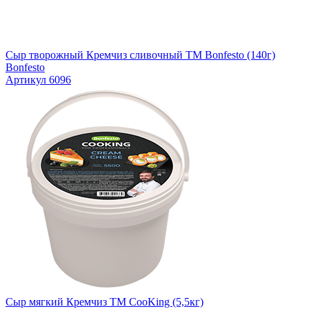
Сыр творожный Кремчиз сливочный ТМ Bonfesto (140г)
Bonfesto
Артикул 6096
Сыр мягкий Кремчиз TM CooKing (5,5кг)