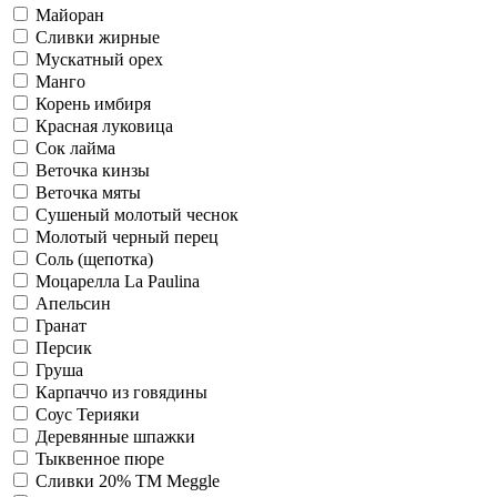
Майоран
Сливки жирные
Мускатный орех
Манго
Корень имбиря
Красная луковица
Сок лайма
Веточка кинзы
Веточка мяты
Сушеный молотый чеснок
Молотый черный перец
Соль (щепотка)
Моцарелла La Paulina
Апельсин
Гранат
Персик
Груша
Карпаччо из говядины
Соус Терияки
Деревянные шпажки
Тыквенное пюре
Сливки 20% ТМ Meggle