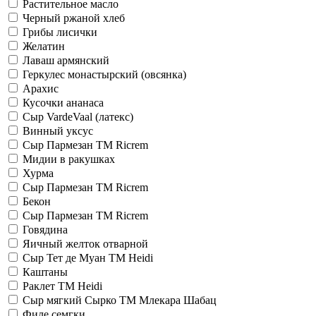
Растительное масло
Черный ржаной хлеб
Грибы лисички
Желатин
Лаваш армянский
Геркулес монастырский (овсянка)
Арахис
Кусочки ананаса
Сыр VardeVaal (латекс)
Винный уксус
Сыр Пармезан ТМ Ricrem
Мидии в ракушках
Хурма
Сыр Пармезан ТМ Ricrem
Бекон
Сыр Пармезан ТМ Ricrem
Говядина
Яичный желток отварной
Сыр Тет де Муан ТМ Heidi
Каштаны
Раклет ТМ Heidi
Сыр мягкий Сырко TM Млекара Шабац
Филе семгки