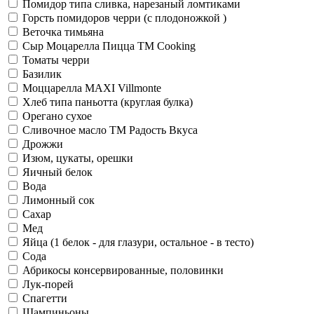
Помидор типа сливка, нарезаный ломтиками
Горсть помидоров черри (с плодоножкой )
Веточка тимьяна
Сыр Моцарелла Пицца TM Cooking
Томаты черри
Базилик
Моццарелла MAXI Villmonte
Хлеб типа паньотта (круглая булка)
Орегано сухое
Сливочное масло TM Радость Вкуса
Дрожжи
Изюм, цукаты, орешки
Яичный белок
Вода
Лимонный сок
Сахар
Мед
Яйца (1 белок - для глазури, остальное - в тесто)
Сода
Абрикосы консервированные, половинки
Лук-порей
Спагетти
Шампиньоны