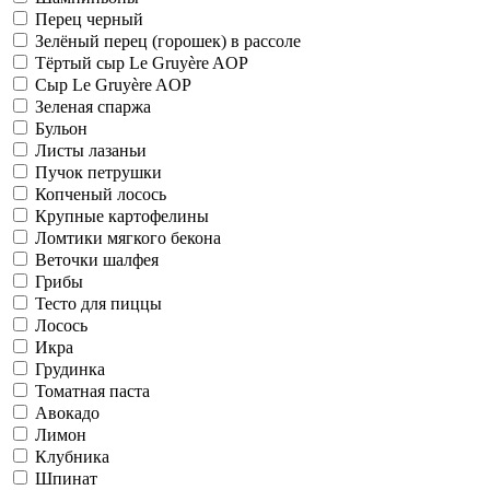
Перец черный
Зелёный перец (горошек) в рассоле
Тёртый сыр Le Gruyère AOP
Сыр Le Gruyère AOP
Зеленая спаржа
Бульон
Листы лазаньи
Пучок петрушки
Копченый лосось
Крупные картофелины
Ломтики мягкого бекона
Веточки шалфея
Грибы
Тесто для пиццы
Лосось
Икра
Грудинка
Томатная паста
Авокадо
Лимон
Клубника
Шпинат