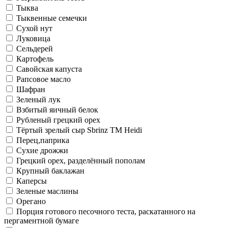
Тыква
Тыквенные семечки
Сухой нут
Луковица
Сельдерей
Картофель
Савойская капуста
Рапсовое масло
Шафран
Зеленый лук
Взбитый яичный белок
Рубленый грецкий орех
Тёртый зрелый сыр Sbrinz ТМ Heidi
Перец,паприка
Сухие дрожжи
Грецкий орех, разделённый пополам
Крупный баклажан
Каперсы
Зеленые маслины
Орегано
Порция готового песочного теста, раскатанного на
пергаментной бумаге