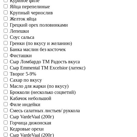
Куриное филе
Яйца перепелиные
Крупный чернослив
Желток яйца
Грецкий орех половинками
Лепешки
Соус сальса
Гренки (по вкусу и желанию)
Банка маслин без косточек
Фисташки
Сыр Ломбардо ТМ Радость вкуса
Сыр Emmental ТМ Excelsior (латекс)
Творог 5-9%
Сахар по вкусу
Масло для жарки (по вкусу)
Брокколи (несколько соцветий)
Кабачок небольшой
Филе индейки
Смесь салатных листьев/ руккола
Сыр VardeVaal (200г)
Горчица дижонская
Кедровые орехи
Сыр VardeVaal (200г)