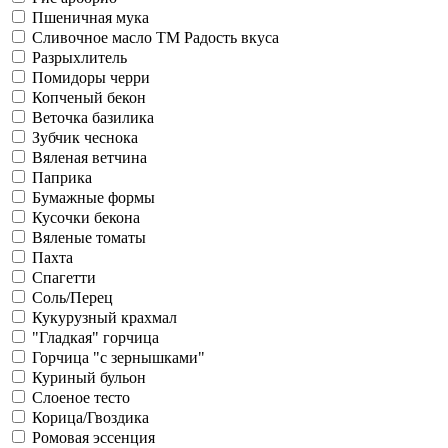
Пшеничная мука
Сливочное масло TM Радость вкуса
Разрыхлитель
Помидоры черри
Копченый бекон
Веточка базилика
Зубчик чеснока
Вяленая ветчина
Паприка
Бумажные формы
Кусочки бекона
Вяленые томаты
Пахта
Cпагетти
Соль/Перец
Кукурузный крахмал
"Гладкая" горчица
Горчица "с зернышками"
Куриный бульон
Слоеное тесто
Корица/Гвоздика
Ромовая эссенция