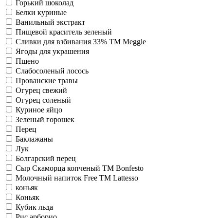
Горький шоколад
Белки куриные
Ванильный экстракт
Пищевой краситель зеленый
Сливки для взбивания 33% ТМ Meggle
Ягоды для украшения
Пшено
Слабосоленый лосось
Прованские травы
Огурец свежий
Огурец соленый
Куриное яйцо
Зеленый горошек
Перец
Баклажаны
Лук
Болгарский перец
Сыр Скаморца копченый TM Bonfesto
Молочный напиток Free TM Lattesso
коньяк
Коньяк
Кубик льда
Рис арборио