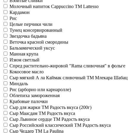
Взбитые сливки
Молочный напиток Сappuccino TM Lattesso
Кардамон
Рис
Целые перчики чили
Тунец консервированный
Звездочка бадьяна
Веточка красной смородины
Бальзамический уксус
Манная крупа
Изюм светлый
Спред растительно-жировой "Rama сливочная" в фольге
Кокосовое масло
Сыр мягкий А ла Каймак сливочный TM Млекара Шабац
Миндаль
Рис (арборио или карнаролле)
Облепиха замороженная
Крабовые палочки
Сыр для жарки TM Радость вкуса (200г)
Сыр Маасдам TM Радость вкуса
Сыр Львиное сердце TM Радость вкуса
Сыр Российский классический TM Радость вкуса
Сыр Чеддер TM La Paulina