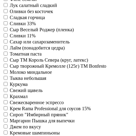
Лук салатный сладкий
Оливки без косточек
Сладкая горчица
Сливки 33%
Сыр Веселый Роджер (пленка)
Сливки 11%
Сахар или сахарозаменитель
Лайм (понадобится цедра)
Томатная паста
Сыр ТМ Король Севера (круг, латекс)
Сыр творожный Кремолле (125г) ТМ Bonfesto
Молоко миндальное
Тыква небольшая
Куркума
Свежий щавель
Крахмал
Свежесваренное эспрессо
Крем Rama Professional для соусов 15%
Сироп "Имбирный пряник"
Маргарин Пышка для выпечки
Джем по вкусу
Кремовые шампиньоны