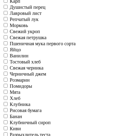
Карп
Душистый перец
Лавровый лист
Репчатый лук
Морковь
Свежий укроп
Свежая петрушка
Пшеничная мука первого сорта
Яйцо
Ванилин
Тостовый хлеб
Свежая черника
Черничный джем
Розмарин
Помидоры
Мята
Хлеб
Клубника
Рисовая бумага
Банан
Клубничный сироп
Киви
Разрыхлитель теста