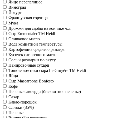
Яйцо перепелиное
Виноград
Йогурт
Французская горчица
Мука
Дрожжи для сдобы на кончике ч.л.
Сыр Emmentaler ТМ Heidi
Оливковое масло
Вода комнатной температуры
Картофелина среднего размера
Кусочек сливочного масла
Соль и розмарин по вкусу
Панировочные сухари
Тонкие ломтики сыра Le Gruyère ТМ Heidi
Яйца
Сыр Mascarpone Bonfesto
Кофе
Печенье савоярди (бисквитное печенье)
Сахар
Какао-порошок
Сливки (35%)
Печенье
Вишня (без косточек)