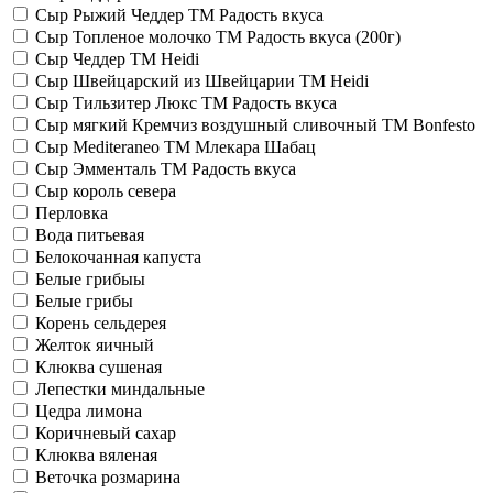
Сыр Рыжий Чеддер TM Радость вкуса
Сыр Топленое молочко TM Радость вкуса (200г)
Сыр Чеддер TM Heidi
Сыр Швейцарский из Швейцарии TM Heidi
Сыр Тильзитер Люкс TM Радость вкуса
Сыр мягкий Кремчиз воздушный сливочный ТМ Bonfesto
Сыр Mediteraneo TM Млекара Шабац
Сыр Эмменталь ТМ Радость вкуса
Сыр король севера
Перловка
Вода питьевая
Белокочанная капуста
Белые грибыы
Белые грибы
Корень сельдерея
Желток яичный
Клюква сушеная
Лепестки миндальные
Цедра лимона
Коричневый сахар
Клюква вяленая
Веточка розмарина