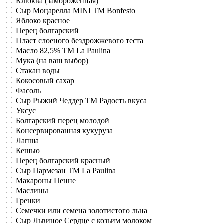
Клюква (замороженная)
Сыр Моцарелла MINI TM Bonfesto
Яблоко красное
Перец болгарский
Пласт слоеного бездрожжевого теста
Масло 82,5% TM La Paulina
Мука (на ваш выбор)
Стакан воды
Кокосовый сахар
Фасоль
Сыр Рыжий Чеддер TM Радость вкуса
Уксус
Болгарский перец молодой
Консервированная кукуруза
Лапша
Кешью
Перец болгарский красный
Сыр Пармезан TM La Paulina
Макароны Пенне
Маслины
Гренки
Семечки или семена золотистого льна
Сыр Львиное Сердце с козьим молоком