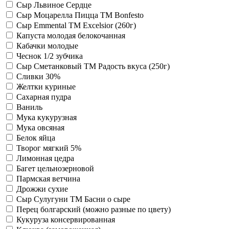
Сыр Львиное Сердце
Сыр Моцарелла Пицца TM Bonfesto
Сыр Emmental ТМ Excelsior (260г)
Капуста молодая белокочанная
Кабачки молодые
Чеснок 1/2 зубчика
Сыр Сметанковый TM Радость вкуса (250г)
Сливки 30%
Желтки куриные
Сахарная пудра
Ваниль
Мука кукурузная
Мука овсяная
Белок яйца
Творог мягкий 5%
Лимонная цедра
Багет цельнозерновой
Пармская ветчина
Дрожжи сухие
Сыр Сулугуни ТМ Басни о сыре
Перец болгарский (можно разные по цвету)
Кукуруза консервированная