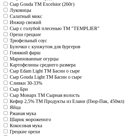
Сыр Gouda ТМ Excelsior (260г)
Луковицы
Салатный микс
Инжир свежий
Сыр с голубой плесенью ТМ "TEMPLIER"
Орехи грецкие
Трюфельный соус
Булочки с кунжутом для бургеров
Говяжий фарш
Маринованные огурцы
Картофелины среднего размера
Сыр Edam Light ТМ Басни о сыре
Сыр Gouda Light ТМ Басни о сыре
Сливки 30-33%
Сыр Бри
Сыр Монарх ТМ Сырная волость
Кефир 2,5% TM Продукты из Елани (Пюр-Пак, 450мл)
Яйца
Ржаная мука
Шарик мороженого
Кокосовая мука
Грецкие орехи