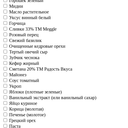
Горошек зеленый
Мидии
Масло растительное
Уксус винный белый
Горчица
Сливки 33% ТМ Meggle
Розовый перец
Свежий базилик
Очищенные кедровые орехи
Тертый овечий сыр
Зубчик чеснока
Кефир жирный
Сметана 20% TM Радость Вкуса
Майонез
Соус томатный
Укроп
Яблоки (плотные зеленые)
Ванильный экстракт (или ванильный сахар)
Яйцо куриное
Корица (молотая)
Печенье (молотое)
Грецкий орех
Паста