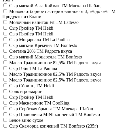
Сыр мягкий А ла Каймак TM Млекара Шабац
Молоко отборное пастеризованное от 3,5% до 6% TM
Продукты из Елани
Молочный напиток Fit TM Lattesso
Сыр Грюйер TM Heidi
Сыр Грюйер TM Heidi
Сыр Моцарелла TM La Paulina
Сыр мягкий Кремчиз TM Bonfesto
Сметана 20% TM Радость вкуса
Сыр мягкий Моцарелла TM Bonfesto
Масло Традиционное 82,5% TM Радость вкуса
Сыр Гойя TM La Paulina
Масло Традиционное 82,5% TM Радость вкуса
Масло Традиционное 82,5% TM Радость вкуса
Сыр Сбринц TM Heidi
Соль и розмарин
Сыр Грюйер TM Heidi
Сыр Маскарпоне TM CooKing
Сыр Сербская брынза TM Млекара Шабац
Сыр Проволетта MINI копченый TM Bonfesto
Белое вино сухое
Сыр Скаморца копченый TM Bonfesto (235г)