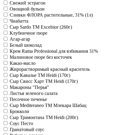
Свежий эстрагон
Овощной бульон
Сливки ФЛОРА растительные, 31% (1л)
Чиабатта
Сыр Sardo ТМ Excelsior (260г)
Клубничное пюре
Агар-агар
Белый шоколад
Крем Rama Professional для взбивания 31%
Малиновое пюре без косточек
Какао-масло
Жирорастворимый красный краситель
Сыр Кавалье TM Heidi (170г)
Сыр Свисс Харт TM Heidi (170г)
Макароны "Перья"
Листья зеленого салата
Песочное печенье
Сыр Mediteraneo TM Млекара Шабац
Брокколи
Сыр Трамонтана ТМ Heidi (200г)
Соус Песто
Гранатовый соус