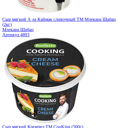
Сыр мягкий А ла Каймак сливочный TM Млекара Шабац
(2кг)
Млекара Шабац
Артикул 4893
Сыр мягкий Кремчиз TM CooKing (500г)