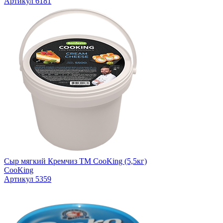
Артикул 6181
Сыр мягкий Кремчиз TM CooKing (5,5кг)
CooKing
Артикул 5359