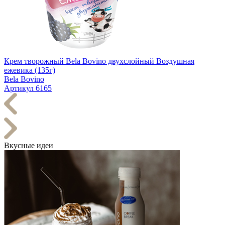
Крем творожный Bela Bovino двухслойный Воздушная
ежевика (135г)
Bela Bovino
Артикул 6165
Вкусные идеи