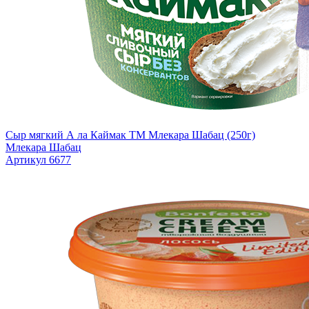
Сыр мягкий А ла Каймак TM Млекара Шабац (250г)
Млекара Шабац
Артикул 6677