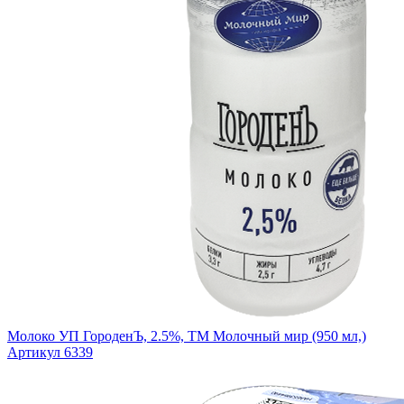
Молоко УП ГороденЪ, 2.5%, ТМ Молочный мир (950 мл,)
Артикул 6339