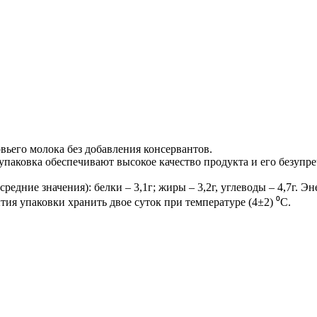
вьего молока без добавления консервантов.
паковка обеспечивают высокое качество продукта и его безупр
дние значения): белки – 3,1г; жиры – 3,2г, углеводы – 4,7г. Эн
ия упаковки хранить двое суток при температуре (4±2) ⁰С.