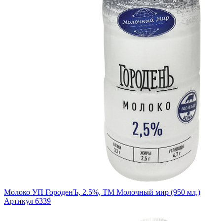
Молоко УП ГороденЪ, 2.5%, ТМ Молочный мир (950 мл,)
Артикул 6339